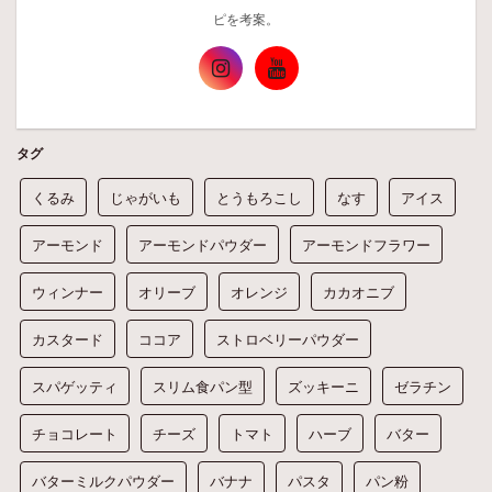
ピを考案。
タグ
くるみ
じゃがいも
とうもろこし
なす
アイス
アーモンド
アーモンドパウダー
アーモンドフラワー
ウィンナー
オリーブ
オレンジ
カカオニブ
カスタード
ココア
ストロベリーパウダー
スパゲッティ
スリム食パン型
ズッキーニ
ゼラチン
チョコレート
チーズ
トマト
ハーブ
バター
バターミルクパウダー
バナナ
パスタ
パン粉