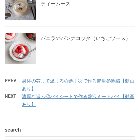
ティームース
バニラのパンナコッタ（いちごソース）
PREV
身体の芯まで温まる◎鶏手羽で作る簡単参鶏湯【動画
あり】
NEXT
濃厚な旨み◎パイシートで作る贅沢ミートパイ【動画
あり】
search