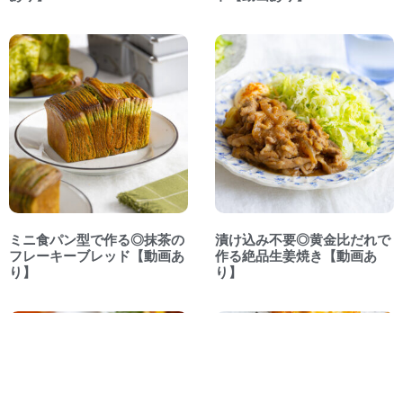
ミニ食パン型で作る◎抹茶の
漬け込み不要◎黄金比だれで
フレーキーブレッド【動画あ
作る絶品生姜焼き【動画あ
り】
り】