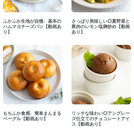
ふかふか生地が自慢♩基本の
さっぱり美味しい◎夏野菜と
ハムマヨチーズパン【動画あ
豚肉のレモン塩麹炒め【動画
り】
あり】
もちふか食感♩簡単まんまる
リッチな味わい◎アングレー
ベーグル【動画あり】
ズ仕立てのチョコレートアイ
ス【動画あり】