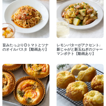
旨みたっぷり◎トマトとツナ
レモンバターがアクセント♩
のオイルパスタ【動画あり】
新じゃがと新玉ねぎのジャー
マンポテト【動画あり】