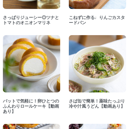
さっぱりジューシー◎ツナと
こねずに作る♩りんごカスタ
トマトのオニオンマリネ
ードパン
バットで気軽に！卵ひとつの
さば缶で簡単！薬味たっぷり
ふんわりロールケーキ【動画
冷や汁風うどん【動画あり】
あり】