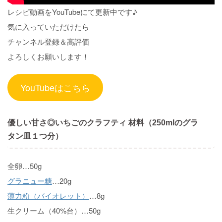
レシピ動画をYouTubeにて更新中です♪
気に入っていただけたら
チャンネル登録＆高評価
よろしくお願いします！
YouTubeはこちら
優しい甘さ◎いちごのクラフティ 材料（250mlのグラ
タン皿１つ分）
全卵…50g
グラニュー糖
…20g
薄力粉（バイオレット）
…8g
生クリーム（40%台）…50g