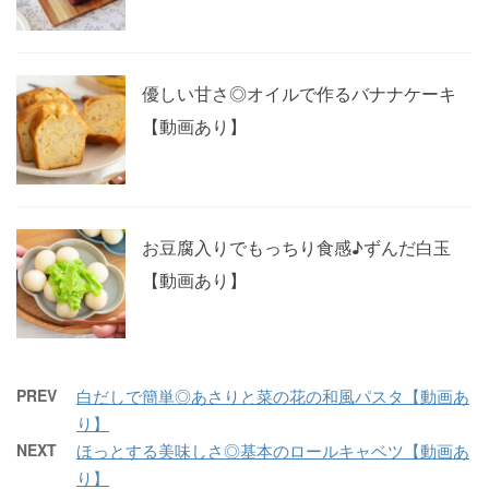
優しい甘さ◎オイルで作るバナナケーキ
【動画あり】
お豆腐入りでもっちり食感♪ずんだ白玉
【動画あり】
PREV
白だしで簡単◎あさりと菜の花の和風パスタ【動画あ
り】
NEXT
ほっとする美味しさ◎基本のロールキャベツ【動画あ
り】