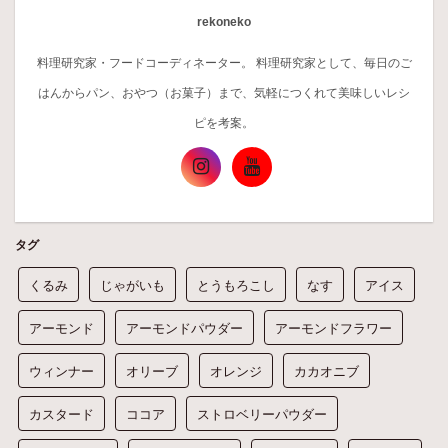
rekoneko
料理研究家・フードコーディネーター。 料理研究家として、毎日のご
はんからパン、おやつ（お菓子）まで、気軽につくれて美味しいレシ
ピを考案。
タグ
くるみ
じゃがいも
とうもろこし
なす
アイス
アーモンド
アーモンドパウダー
アーモンドフラワー
ウィンナー
オリーブ
オレンジ
カカオニブ
カスタード
ココア
ストロベリーパウダー