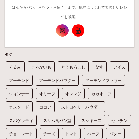
はんからパン、おやつ（お菓子）まで、気軽につくれて美味しいレシ
ピを考案。
タグ
くるみ
じゃがいも
とうもろこし
なす
アイス
アーモンド
アーモンドパウダー
アーモンドフラワー
ウィンナー
オリーブ
オレンジ
カカオニブ
カスタード
ココア
ストロベリーパウダー
スパゲッティ
スリム食パン型
ズッキーニ
ゼラチン
チョコレート
チーズ
トマト
ハーブ
バター