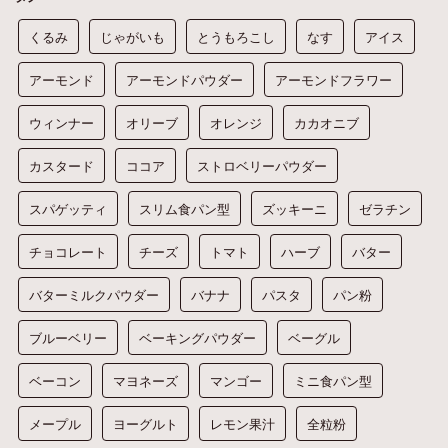
くるみ
じゃがいも
とうもろこし
なす
アイス
アーモンド
アーモンドパウダー
アーモンドフラワー
ウィンナー
オリーブ
オレンジ
カカオニブ
カスタード
ココア
ストロベリーパウダー
スパゲッティ
スリム食パン型
ズッキーニ
ゼラチン
チョコレート
チーズ
トマト
ハーブ
バター
バターミルクパウダー
バナナ
パスタ
パン粉
ブルーベリー
ベーキングパウダー
ベーグル
ベーコン
マヨネーズ
マンゴー
ミニ食パン型
メープル
ヨーグルト
レモン果汁
全粒粉