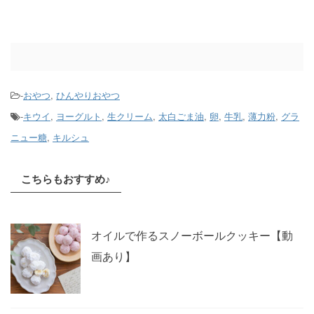
-
おやつ
,
ひんやりおやつ
-
キウイ
,
ヨーグルト
,
生クリーム
,
太白ごま油
,
卵
,
牛乳
,
薄力粉
,
グラ
ニュー糖
,
キルシュ
こちらもおすすめ♪
オイルで作るスノーボールクッキー【動
画あり】