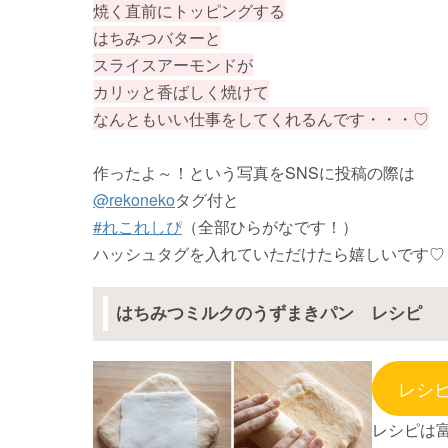
焼く直前にトッピングする
はちみつバターと
スライスアーモンドが
カリッと香ばしく焼けて
なんともいい仕事をしてくれるんです・・・♡
作ったよ～！という写真をSNSに投稿の際は
@rekoneko
タグ付と
#れこれしぴ
（全部ひらがなです！）
ハッシュタグを入れていただけたら嬉しいです♡
はちみつミルクのうずまきパン レシピ
レシ
レシピは