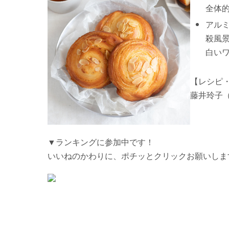
全体
アル
殺風
白い
【レシピ
藤井玲子
▼ランキングに参加中です！
いいねのかわりに、ポチッとクリックお願いしま