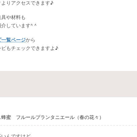
クよりアクセスできます♪
道具や材料も
介しています^ ^
ピ一覧ページ
から
シピもチェックできますよ♪
ス蜂蜜 フルールプランタニエール（春の花々）
高いんですけど