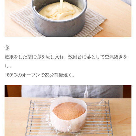
⑤
敷紙をした型に④を流し入れ、数回台に落として空気抜きを
し、
180℃のオーブンで23分前後焼く。