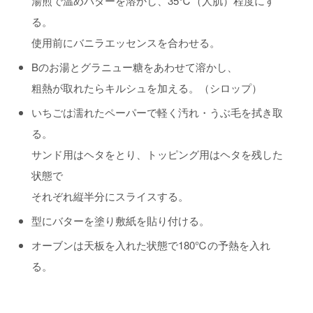
湯煎で温めバターを溶かし、35℃（人肌）程度にす
る。
使用前にバニラエッセンスを合わせる。
Bのお湯とグラニュー糖をあわせて溶かし、
粗熱が取れたらキルシュを加える。（シロップ）
いちごは濡れたペーパーで軽く汚れ・うぶ毛を拭き取
る。
サンド用はヘタをとり、トッピング用はヘタを残した
状態で
それぞれ縦半分にスライスする。
型にバターを塗り敷紙を貼り付ける。
オーブンは天板を入れた状態で180℃の予熱を入れ
る。