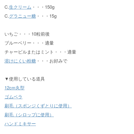
C.
生クリーム
・・・150g
C.
グラニュー糖
・・・15g
いちご・・・10粒前後
ブルーベリー・・・適量
チャービルまたはミント・・・適量
溶けにくい粉糖
・・・お好みで
▼使用している道具
12cm丸型
ゴムベラ
刷毛（スポンジくずとりに使用）
刷毛（シロップに使用）
ハンドミキサー