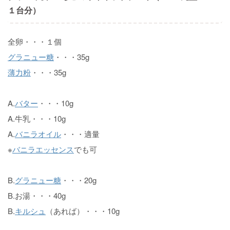
１台分）
全卵・・・１個
グラニュー糖
・・・35g
薄力粉
・・・35g
A.
バター
・・・10g
A.牛乳・・・10g
A.
バニラオイル
・・・適量
※
バニラエッセンス
でも可
B.
グラニュー糖
・・・20g
B.お湯・・・40g
B.
キルシュ
（あれば）・・・10g