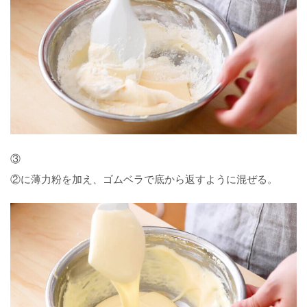
③
②に薄力粉を加え、ゴムベラで底から返すように混ぜる。