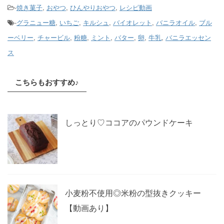
-
焼き菓子
,
おやつ
,
ひんやりおやつ
,
レシピ動画
-
グラニュー糖
,
いちご
,
キルシュ
,
バイオレット
,
バニラオイル
,
ブル
ーベリー
,
チャービル
,
粉糖
,
ミント
,
バター
,
卵
,
牛乳
,
バニラエッセン
ス
こちらもおすすめ♪
しっとり♡ココアのパウンドケーキ
小麦粉不使用◎米粉の型抜きクッキー
【動画あり】