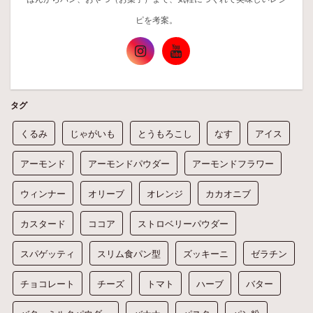
ピを考案。
タグ
くるみ
じゃがいも
とうもろこし
なす
アイス
アーモンド
アーモンドパウダー
アーモンドフラワー
ウィンナー
オリーブ
オレンジ
カカオニブ
カスタード
ココア
ストロベリーパウダー
スパゲッティ
スリム食パン型
ズッキーニ
ゼラチン
チョコレート
チーズ
トマト
ハーブ
バター