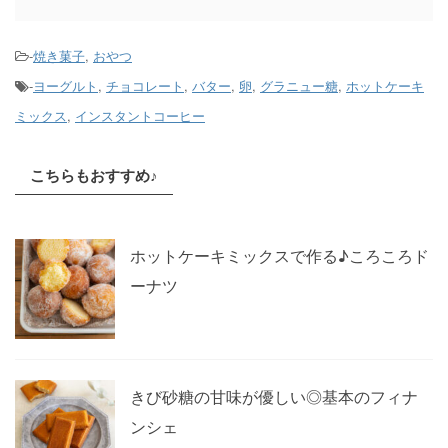
-
焼き菓子
,
おやつ
-
ヨーグルト
,
チョコレート
,
バター
,
卵
,
グラニュー糖
,
ホットケーキ
ミックス
,
インスタントコーヒー
こちらもおすすめ♪
ホットケーキミックスで作る♪ころころド
ーナツ
きび砂糖の甘味が優しい◎基本のフィナ
ンシェ