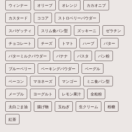
ウィンナー
オリーブ
オレンジ
カカオニブ
カスタード
ココア
ストロベリーパウダー
スパゲッティ
スリム食パン型
ズッキーニ
ゼラチン
チョコレート
チーズ
トマト
ハーブ
バター
バターミルクパウダー
バナナ
パスタ
パン粉
ブルーベリー
ベーキングパウダー
ベーグル
ベーコン
マヨネーズ
マンゴー
ミニ食パン型
メープル
ヨーグルト
レモン果汁
全粒粉
太白ごま油
揚げ物
玉ねぎ
生クリーム
粉糖
紅茶