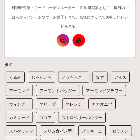
料理研究家・フードコーディネーター。 料理研究家として、毎日のご
はんからパン、おやつ（お菓子）まで、気軽につくれて美味しいレシ
ピを考案。
タグ
くるみ
じゃがいも
とうもろこし
なす
アイス
アーモンド
アーモンドパウダー
アーモンドフラワー
ウィンナー
オリーブ
オレンジ
カカオニブ
カスタード
ココア
ストロベリーパウダー
スパゲッティ
スリム食パン型
ズッキーニ
ゼラチン