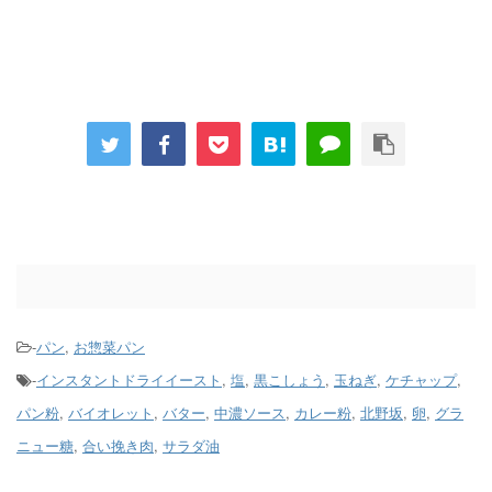
-
パン
,
お惣菜パン
-
インスタントドライイースト
,
塩
,
黒こしょう
,
玉ねぎ
,
ケチャップ
,
パン粉
,
バイオレット
,
バター
,
中濃ソース
,
カレー粉
,
北野坂
,
卵
,
グラ
ニュー糖
,
合い挽き肉
,
サラダ油