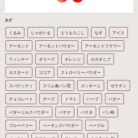
タグ
くるみ
じゃがいも
とうもろこし
なす
アイス
アーモンド
アーモンドパウダー
アーモンドフラワー
ウィンナー
オリーブ
オレンジ
カカオニブ
カスタード
ココア
ストロベリーパウダー
スパゲッティ
スリム食パン型
ズッキーニ
ゼラチン
チョコレート
チーズ
トマト
ハーブ
バター
バターミルクパウダー
バナナ
パスタ
パン粉
ブルーベリー
ベーキングパウダー
ベーグル